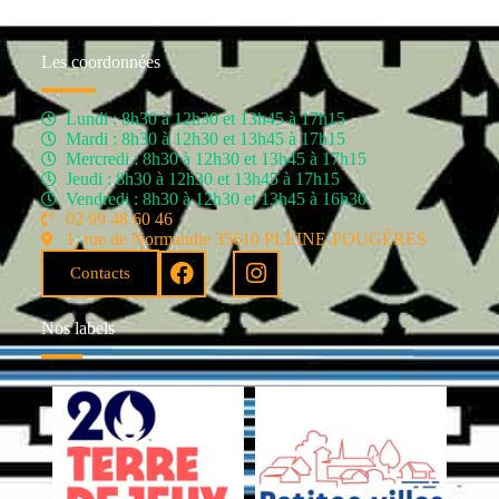
Les coordonnées
Lundi : 8h30 à 12h30 et 13h45 à 17h15
Mardi : 8h30 à 12h30 et 13h45 à 17h15
Mercredi : 8h30 à 12h30 et 13h45 à 17h15
Jeudi : 8h30 à 12h30 et 13h45 à 17h15
Vendredi : 8h30 à 12h30 et 13h45 à 16h30
02 99 48 60 46
1, rue de Normandie 35610 PLEINE-FOUGÈRES
Contacts
Nos labels