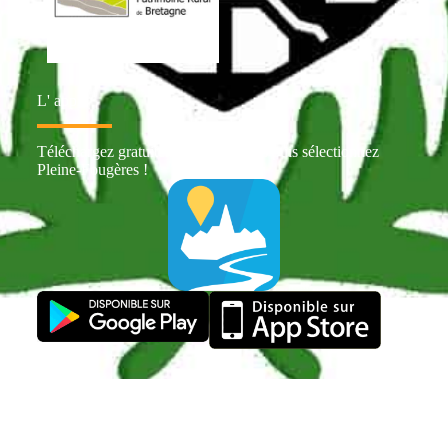
L' appli
Téléchargez gratuitement Intramuros puis sélectionnez
Pleine-Fougères !
Réalisé par
wpalex.fr
|
Mentions légales
|
Politique de
confidentialité