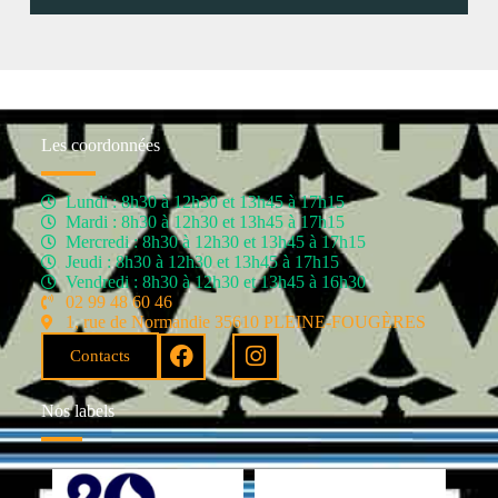
Les coordonnées
Lundi : 8h30 à 12h30 et 13h45 à 17h15
Mardi : 8h30 à 12h30 et 13h45 à 17h15
Mercredi : 8h30 à 12h30 et 13h45 à 17h15
Jeudi : 8h30 à 12h30 et 13h45 à 17h15
Vendredi : 8h30 à 12h30 et 13h45 à 16h30
02 99 48 60 46
1, rue de Normandie 35610 PLEINE-FOUGÈRES
Contacts
Nos labels