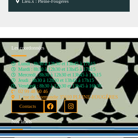
Lieu.x : Pleine-Fougères
Les coordonnées
Lundi : 8h30 à 12h30 et 13h45 à 17h15
Mardi : 8h30 à 12h30 et 13h45 à 17h15
Mercredi : 8h30 à 12h30 et 13h45 à 17h15
Jeudi : 8h30 à 12h30 et 13h45 à 17h15
Vendredi : 8h30 à 12h30 et 13h45 à 16h30
02 99 48 60 46
1, rue de Normandie 35610 PLEINE-FOUGÈRES
Contacts
Nos labels