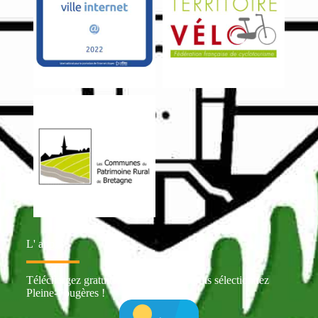
L' appli
Téléchargez gratuitement Intramuros puis sélectionnez
Pleine-Fougères !