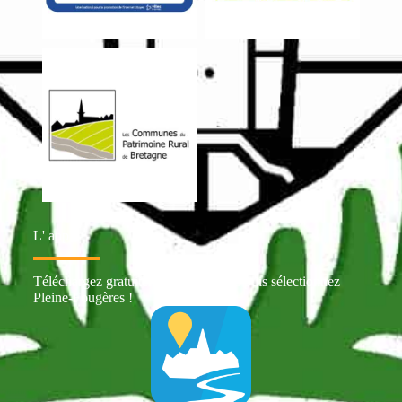
L' appli
Téléchargez gratuitement Intramuros puis sélectionnez
Pleine-Fougères !