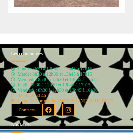
Les coordonnées
Lundi : 8h30 à 12h30 et 13h45 à 17h15
Mardi : 8h30 à 12h30 et 13h45 à 17h15
Mercredi : 8h30 à 12h30 et 13h45 à 17h15
Jeudi : 8h30 à 12h30 et 13h45 à 17h15
Vendredi : 8h30 à 12h30 et 13h45 à 16h30
02 99 48 60 46
1, rue de Normandie 35610 PLEINE-FOUGÈRES
Contacts
Nos labels