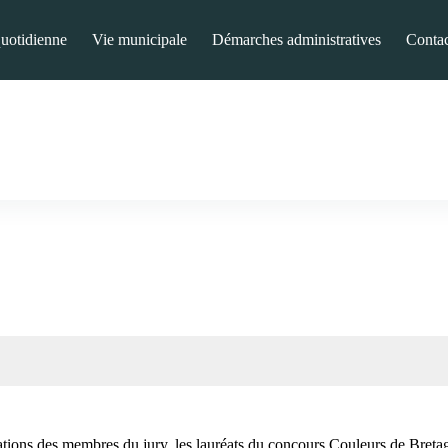
quotidienne
Vie municipale
Démarches administratives
Contac
ations des membres du jury, les lauréats du concours Couleurs de Bretag