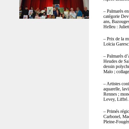
– Palmarès en
catégorie Devé
ans, Bazouges 
Helleu : Julie
– Prix de la m
Loïcia Garesc
– Palmarès d’a
Heudes de Sain
dessin polyc
Malo ; collage
– Artistes con
aquarelle, lav
Rennes ; mono
Levey, Liffré.
– Primés régio
Carbonel, Mae
Pleine-Fougèr