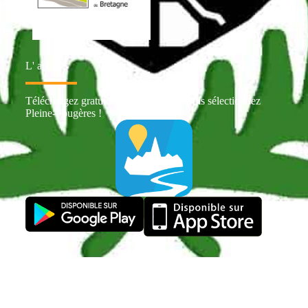
L' appli
Téléchargez gratuitement Intramuros puis sélectionnez
Pleine-Fougères !
Réalisé par
wpalex.fr
|
Mentions légales
|
Politique de
confidentialité