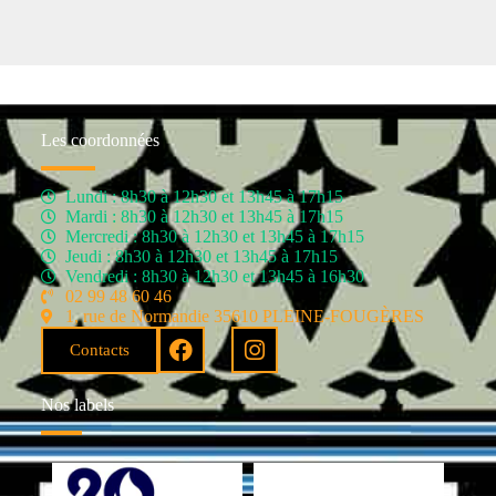
Les coordonnées
Lundi : 8h30 à 12h30 et 13h45 à 17h15
Mardi : 8h30 à 12h30 et 13h45 à 17h15
Mercredi : 8h30 à 12h30 et 13h45 à 17h15
Jeudi : 8h30 à 12h30 et 13h45 à 17h15
Vendredi : 8h30 à 12h30 et 13h45 à 16h30
02 99 48 60 46
1, rue de Normandie 35610 PLEINE-FOUGÈRES
Contacts
Nos labels