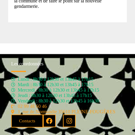
la commune et de faire le point sur la nouvelle
gendarmerie.
Les coordonnées
Lundi : 8h30 à 12h30 et 13h45 à 17h15
Mardi : 8h30 à 12h30 et 13h45 à 17h15
Mercredi : 8h30 à 12h30 et 13h45 à 17h15
Jeudi : 8h30 à 12h30 et 13h45 à 17h15
Vendredi : 8h30 à 12h30 et 13h45 à 16h30
02 99 48 60 46
1, rue de Normandie 35610 PLEINE-FOUGÈRES
Contacts