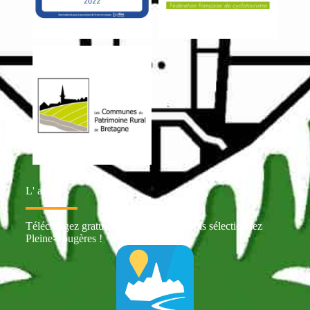
L' appli
Téléchargez gratuitement Intramuros puis sélectionnez
Pleine-Fougères !