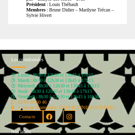
Président
: Louis Thébault
Membres
: Brune Didier – Marilyne Trécan –
Sylvie Hivert
Les coordonnées
Lundi : 8h30 à 12h30 et 13h45 à 17h15
Mardi : 8h30 à 12h30 et 13h45 à 17h15
Mercredi : 8h30 à 12h30 et 13h45 à 17h15
Jeudi : 8h30 à 12h30 et 13h45 à 17h15
Vendredi : 8h30 à 12h30 et 13h45 à 16h30
02 99 48 60 46
1, rue de Normandie 35610 PLEINE-FOUGÈRES
Contacts
Nos labels