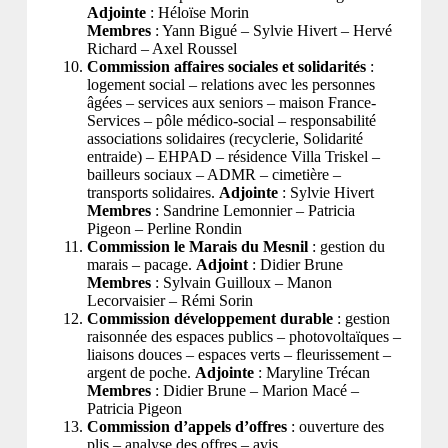
Adjointe
: Héloïse Morin
Membres
: Yann Bigué – Sylvie Hivert – Hervé
Richard – Axel Roussel
Commission affaires sociales et solidarités
:
logement social – relations avec les personnes
âgées – services aux seniors – maison France-
Services – pôle médico-social – responsabilité
associations solidaires (recyclerie, Solidarité
entraide) – EHPAD – résidence Villa Triskel –
bailleurs sociaux – ADMR – cimetière –
transports solidaires.
Adjointe
: Sylvie Hivert
Membres
: Sandrine Lemonnier – Patricia
Pigeon – Perline Rondin
Commission le Marais du Mesnil
: gestion du
marais – pacage.
Adjoint
: Didier Brune
Membres
: Sylvain Guilloux – Manon
Lecorvaisier – Rémi Sorin
Commission développement durable
: gestion
raisonnée des espaces publics – photovoltaïques –
liaisons douces – espaces verts – fleurissement –
argent de poche.
Adjointe
: Maryline Trécan
Membres
: Didier Brune – Marion Macé –
Patricia Pigeon
Commission d’appels d’offres
: ouverture des
plis – analyse des offres – avis.