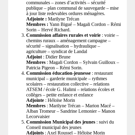
communales – zones d’activités – sécurité
publique – plan communal de sauvegarde – mise
à jour liste redevables ordures ménagères.
Adjointe :
Marilyne Trécan
Membres :
Yann Bigué – Magali Cordon – Rémi
Sorin – Hervé Richard.
Commission affaires rurales et voirie
: voirie –
chemins ruraux – aménagement campagne –
sécurité – signalisation – hydraulique –
agriculture – syndicat de Landal
Adjoint
: Didier Brune
Membres
: Magali Cordon – Sylvain Guilloux –
Patricia Pigeon – Rémi Sorin.
Commission éducation-jeunesse
: restaurant
municipal – garderie municipale – rythmes
scolaires – restauration collective – relations
ATSEM / école G. Halimi – relations écoles et
collèges – petite enfance et enfance
Adjointe
: Héloïse Morin
Membres
: Marilyne Trécan – Marion Macé –
Alban Tromeur – Sandrine Lemonier – Manon
Lecorvaisier
Commission Municipal des jeunes
: suivi du
Conseil municipal des jeunes
Adjoints
: Axel Roussel – Héloïse Morin