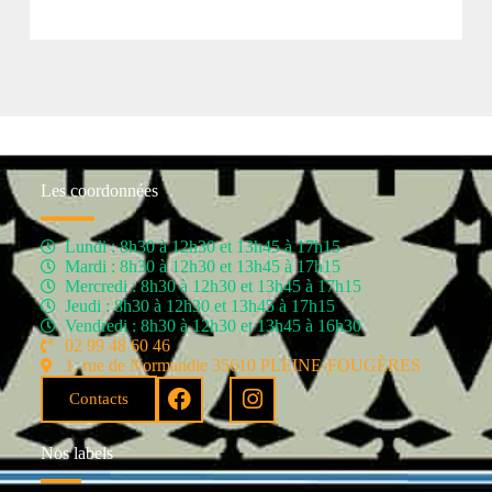
Les coordonnées
Lundi : 8h30 à 12h30 et 13h45 à 17h15
Mardi : 8h30 à 12h30 et 13h45 à 17h15
Mercredi : 8h30 à 12h30 et 13h45 à 17h15
Jeudi : 8h30 à 12h30 et 13h45 à 17h15
Vendredi : 8h30 à 12h30 et 13h45 à 16h30
02 99 48 60 46
1, rue de Normandie 35610 PLEINE-FOUGÈRES
Contacts
Nos labels