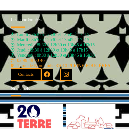
Les coordonnées
Lundi : 8h30 à 12h30 et 13h45 à 17h15
Mardi : 8h30 à 12h30 et 13h45 à 17h15
Mercredi : 8h30 à 12h30 et 13h45 à 17h15
Jeudi : 8h30 à 12h30 et 13h45 à 17h15
Vendredi : 8h30 à 12h30 et 13h45 à 16h30
02 99 48 60 46
1, rue de Normandie 35610 PLEINE-FOUGÈRES
Contacts
Nos labels