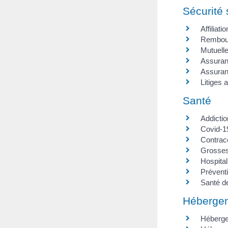
Sécurité 
Affiliatio
Rembou
Mutuell
Assuran
Assuranc
Litiges 
Santé
Addicti
Covid-1
Contrac
Grosses
Hospital
Préventi
Santé de
Héberge
Héberge