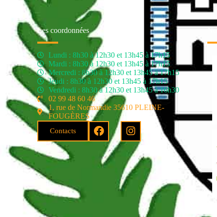
Les coordonnées
Nos
Lundi : 8h30 à 12h30 et 13h45 à 17h15
Mardi : 8h30 à 12h30 et 13h45 à 17h15
Mercredi : 8h30 à 12h30 et 13h45 à 17h15
Jeudi : 8h30 à 12h30 et 13h45 à 17h15
Vendredi : 8h30 à 12h30 et 13h45 à 16h30
02 99 48 60 46
1, rue de Normandie 35610 PLEINE-
FOUGÈRES
Contacts