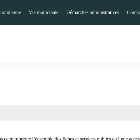
quotidienne
Vie municipale
Démarches administratives
Contac
 cette rubrique l’ensemble des fiches et services publics en ligne access