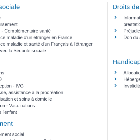
sociale
Droits de
n
Informat
rsement
prestatio
e - Complémentaire santé
Préjudi
ce maladie d'un étranger en France
Don du 
e maladie et santé d'un Français à l'étranger
avec la Sécurité sociale
Handica
ons
Allocat
9
Héberg
eption - IVG
Invalidit
se, assistance à la procréation
isation et soins à domicile
on - Vaccinations
 l'enfant
ment
ment social