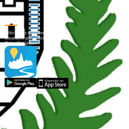
L' appli
Téléchargez gratuitement
Intramuros puis sélectionnez
Pleine-Fougères !