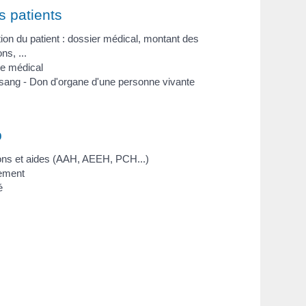
s patients
ion du patient : dossier médical, montant des
ns, ...
ce médical
sang - Don d'organe d'une personne vivante
p
ions et aides (AAH, AEEH, PCH...)
ement
é