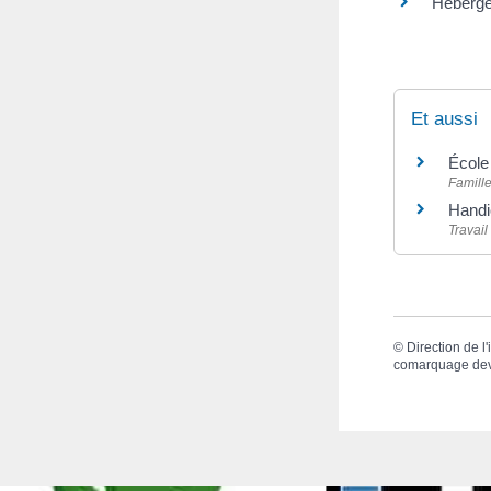
Héberge
Et aussi
École
Famille
Handi
Travail
©
Direction de l
comarquage de