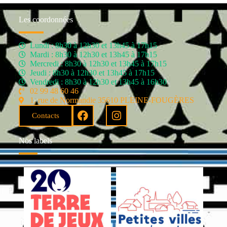
Les coordonnées
Lundi : 8h30 à 12h30 et 13h45 à 17h15
Mardi : 8h30 à 12h30 et 13h45 à 17h15
Mercredi : 8h30 à 12h30 et 13h45 à 17h15
Jeudi : 8h30 à 12h30 et 13h45 à 17h15
Vendredi : 8h30 à 12h30 et 13h45 à 16h30
02 99 48 60 46
1, rue de Normandie 35610 PLEINE-FOUGÈRES
Contacts
Nos labels