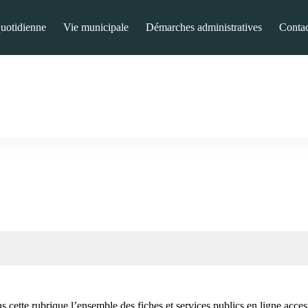
quotidienne
Vie municipale
Démarches administratives
Contac
 cette rubrique l’ensemble des fiches et services publics en ligne access