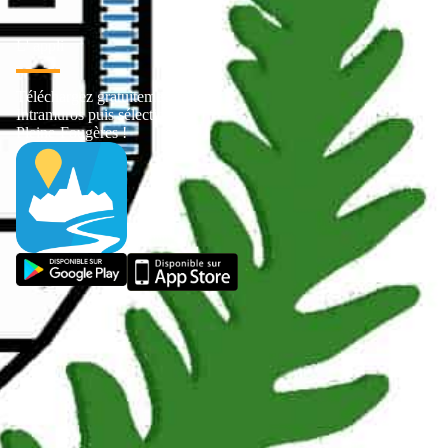
L' appli
Téléchargez gratuitement
Intramuros puis sélectionnez
Pleine-Fougères !