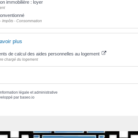
on immobilière : loyer
ent
conventionné
 - Impôts - Consommation
avoir plus
nts de calcul des aides personnelles au logement
ère chargé du logement
'information légale et administrative
veloppé par
baseo.io