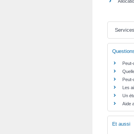
Allocati
Services
Question
Peut-
Quell
Peut-o
Les a
Un ét
Aide a
Et aussi