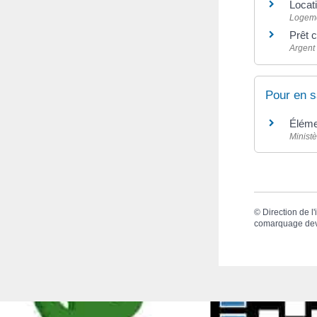
Locati
Logem
Prêt 
Argent
Pour en s
Éléme
Minist
©
Direction de l
comarquage de