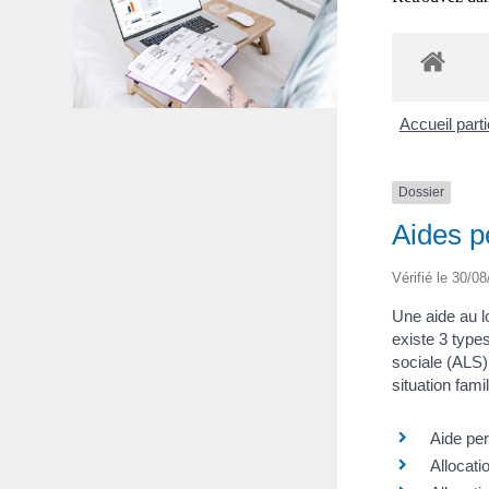
Accueil part
Dossier
Aides p
Vérifié le 30/08
Une aide au l
existe 3 types
sociale (ALS)
situation fami
Aide pe
Allocati