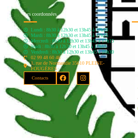
Les coordonnées
Nos
Lundi : 8h30 à 12h30 et 13h45 à 17h15
Mardi : 8h30 à 12h30 et 13h45 à 17h15
Mercredi : 8h30 à 12h30 et 13h45 à 17h15
Jeudi : 8h30 à 12h30 et 13h45 à 17h15
Vendredi : 8h30 à 12h30 et 13h45 à 16h30
02 99 48 60 46
1, rue de Normandie 35610 PLEINE-
FOUGÈRES
Contacts