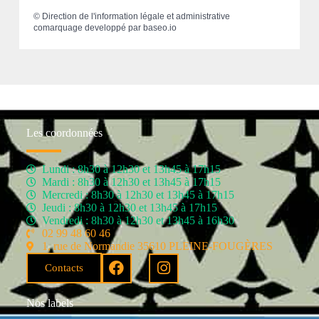
©
Direction de l'information légale et administrative
comarquage developpé par
baseo.io
Les coordonnées
Lundi : 8h30 à 12h30 et 13h45 à 17h15
Mardi : 8h30 à 12h30 et 13h45 à 17h15
Mercredi : 8h30 à 12h30 et 13h45 à 17h15
Jeudi : 8h30 à 12h30 et 13h45 à 17h15
Vendredi : 8h30 à 12h30 et 13h45 à 16h30
02 99 48 60 46
1, rue de Normandie 35610 PLEINE-FOUGÈRES
Contacts
Nos labels