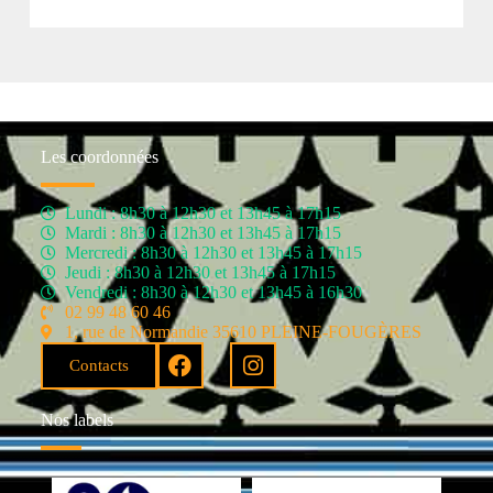
Les coordonnées
Lundi : 8h30 à 12h30 et 13h45 à 17h15
Mardi : 8h30 à 12h30 et 13h45 à 17h15
Mercredi : 8h30 à 12h30 et 13h45 à 17h15
Jeudi : 8h30 à 12h30 et 13h45 à 17h15
Vendredi : 8h30 à 12h30 et 13h45 à 16h30
02 99 48 60 46
1, rue de Normandie 35610 PLEINE-FOUGÈRES
Contacts
Nos labels