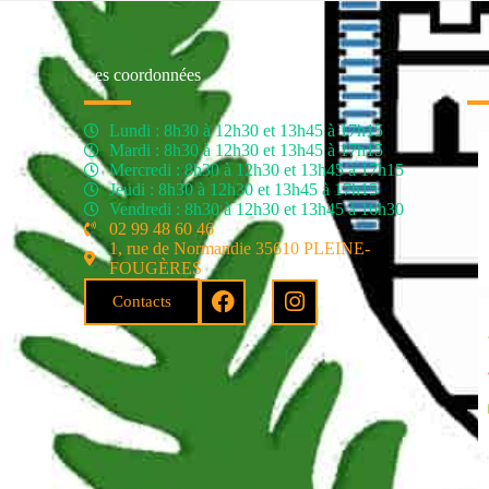
Les coordonnées
Nos
Lundi : 8h30 à 12h30 et 13h45 à 17h15
Mardi : 8h30 à 12h30 et 13h45 à 17h15
Mercredi : 8h30 à 12h30 et 13h45 à 17h15
Jeudi : 8h30 à 12h30 et 13h45 à 17h15
Vendredi : 8h30 à 12h30 et 13h45 à 16h30
02 99 48 60 46
1, rue de Normandie 35610 PLEINE-
FOUGÈRES
Contacts