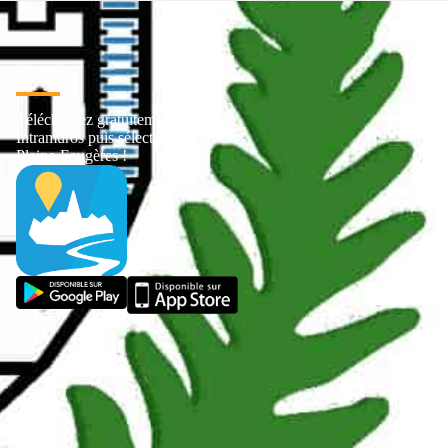
L' appli
Téléchargez gratuitement
Intramuros puis sélectionnez
Pleine-Fougères !