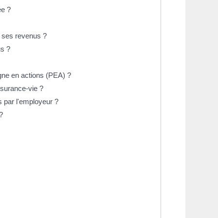
ée ?
r ses revenus ?
us ?
gne en actions (PEA) ?
ssurance-vie ?
s par l'employeur ?
?