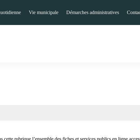
quotidienne
Vie municipale
Démarches administratives
Contac
 cette rubrique l’ensemble des fiches et services publics en ligne access