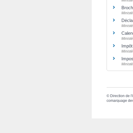
Minist
Broch
Minist
Décla
Minist
Calend
Minist
Impôt 
Minist
Impos
Minist
©
Direction de l
comarquage de