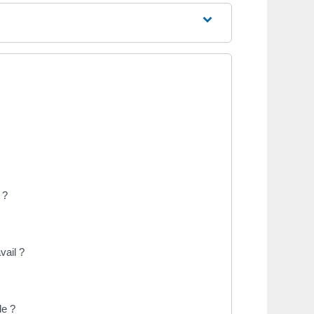
 ?
vail ?
le ?