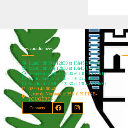
Les coordonnées
Nos
Lundi : 8h30 à 12h30 et 13h45 à 17h15
Mardi : 8h30 à 12h30 et 13h45 à 17h15
Mercredi : 8h30 à 12h30 et 13h45 à 17h15
Jeudi : 8h30 à 12h30 et 13h45 à 17h15
Vendredi : 8h30 à 12h30 et 13h45 à 16h30
02 99 48 60 46
1, rue de Normandie 35610 PLEINE-
FOUGÈRES
Contacts