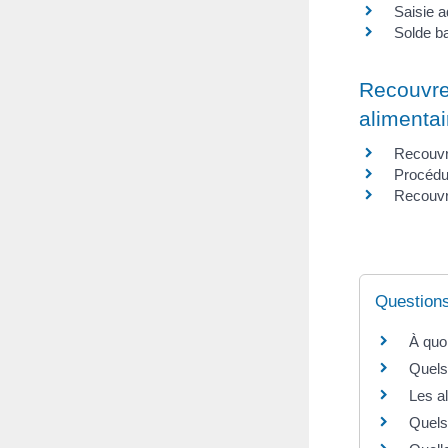
Saisie a
Solde ba
Recouvre
alimentai
Recouvr
Procédur
Recouvr
Question
À quo
Quels
Les al
Quels 