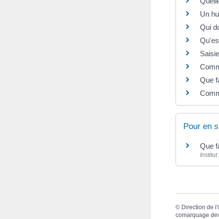
Quelle
Un hu
Qui d
Qu'est
Saisie
Comme
Que f
Comme
Pour en s
Que fa
Institu
©
Direction de l
comarquage de