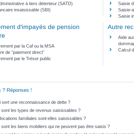
dministrative à tiers détenteur (SATD)
Saisie d
ncaire insaisissable (SBI)
Saisie-a
Saisie i
ment d'impayés de pension
Autre re
re
Aide aux
dommage
ement par la Caf ou la MSA
Calcul de
e de "paiement direct"
ement par le Trésor public
s ? Réponses !
i sert une reconnaissance de dette ?
 sont les types de revenus saisissables ?
locations familiales sont-elles saisissables ?
sont les biens mobiliers qui ne peuvent pas être saisis ?