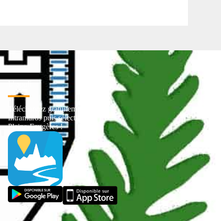
L' appli
Téléchargez gratuitement
Intramuros puis sélectionnez
Pleine-Fougères !