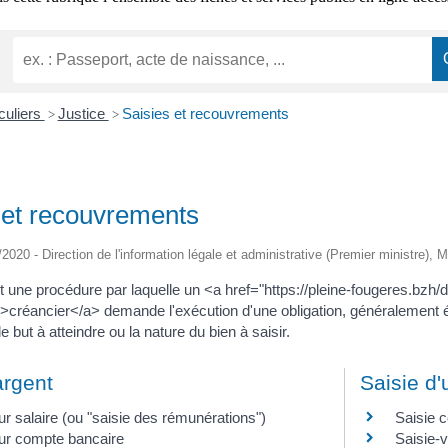
iculiers
Justice
Saisies et recouvrements
>
>
 et recouvrements
/2020 - Direction de l'information légale et administrative (Premier ministre), M
t une procédure par laquelle un <a href="https://pleine-fougeres.bz
réancier</a> demande l'exécution d'une obligation, généralement é
le but à atteindre ou la nature du bien à saisir.
argent
Saisie d'
ur salaire (ou "saisie des rémunérations")
Saisie 
sur compte bancaire
Saisie-