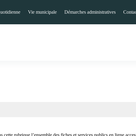
quotidienne
Vie municipale
Démarches administratives
Contac
 cette rubrique l’ensemble des fiches et services publics en ligne access