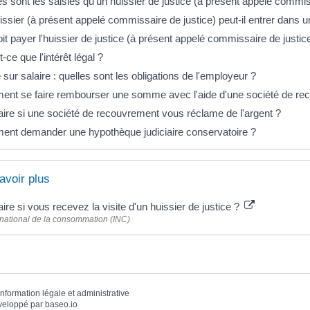
s sont les saisies qu'un huissier de justice (à présent appelé commiss
issier (à présent appelé commissaire de justice) peut-il entrer dans
oit payer l'huissier de justice (à présent appelé commissaire de justi
-ce que l'intérêt légal ?
 sur salaire : quelles sont les obligations de l'employeur ?
nt se faire rembourser une somme avec l'aide d'une société de re
aire si une société de recouvrement vous réclame de l'argent ?
nt demander une hypothèque judiciaire conservatoire ?
avoir plus
ire si vous recevez la visite d'un huissier de justice ?
t national de la consommation (INC)
'information légale et administrative
veloppé par
baseo.io