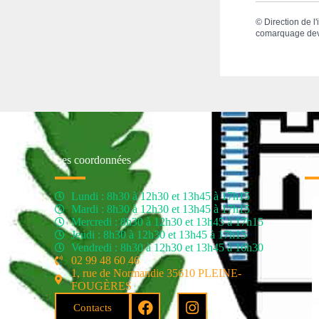
©
Direction de l
comarquage de
Les coordonnées
Nos
Lundi : 8h30 à 12h30 et 13h45 à 17h15
Mardi : 8h30 à 12h30 et 13h45 à 17h15
Mercredi : 8h30 à 12h30 et 13h45 à 17h15
Jeudi : 8h30 à 12h30 et 13h45 à 17h15
Vendredi : 8h30 à 12h30 et 13h45 à 16h30
02 99 48 60 46
1, rue de Normandie 35610 PLEINE-
FOUGÈRES
Contacts