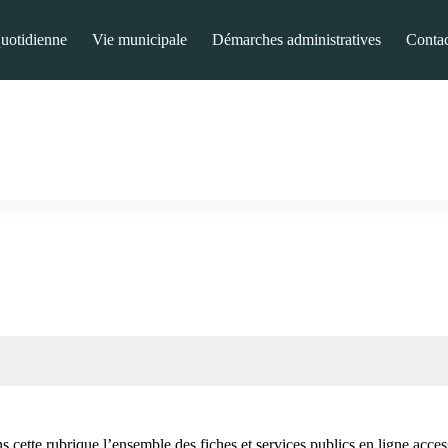
quotidienne
Vie municipale
Démarches administratives
Contac
 cette rubrique l’ensemble des fiches et services publics en ligne access