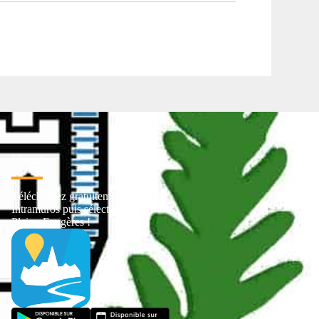
L' appli
Téléchargez gratuitement
Intramuros puis sélectionnez
Pleine-Fougères !