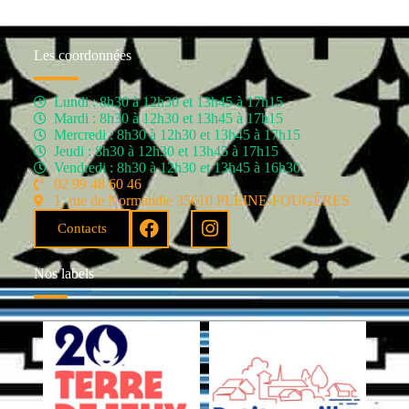
Les coordonnées
Lundi : 8h30 à 12h30 et 13h45 à 17h15
Mardi : 8h30 à 12h30 et 13h45 à 17h15
Mercredi : 8h30 à 12h30 et 13h45 à 17h15
Jeudi : 8h30 à 12h30 et 13h45 à 17h15
Vendredi : 8h30 à 12h30 et 13h45 à 16h30
02 99 48 60 46
1, rue de Normandie 35610 PLEINE-FOUGÈRES
Contacts
Nos labels