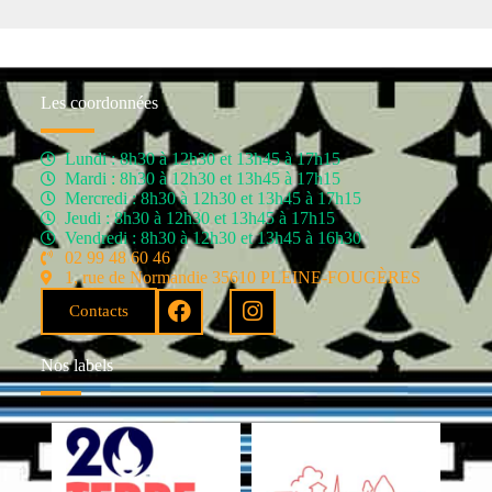
Les coordonnées
Lundi : 8h30 à 12h30 et 13h45 à 17h15
Mardi : 8h30 à 12h30 et 13h45 à 17h15
Mercredi : 8h30 à 12h30 et 13h45 à 17h15
Jeudi : 8h30 à 12h30 et 13h45 à 17h15
Vendredi : 8h30 à 12h30 et 13h45 à 16h30
02 99 48 60 46
1, rue de Normandie 35610 PLEINE-FOUGÈRES
Contacts
Nos labels