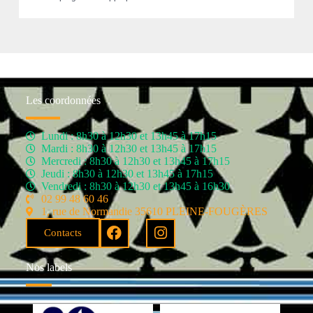
Les coordonnées
Lundi : 8h30 à 12h30 et 13h45 à 17h15
Mardi : 8h30 à 12h30 et 13h45 à 17h15
Mercredi : 8h30 à 12h30 et 13h45 à 17h15
Jeudi : 8h30 à 12h30 et 13h45 à 17h15
Vendredi : 8h30 à 12h30 et 13h45 à 16h30
02 99 48 60 46
1, rue de Normandie 35610 PLEINE-FOUGÈRES
Contacts
Nos labels