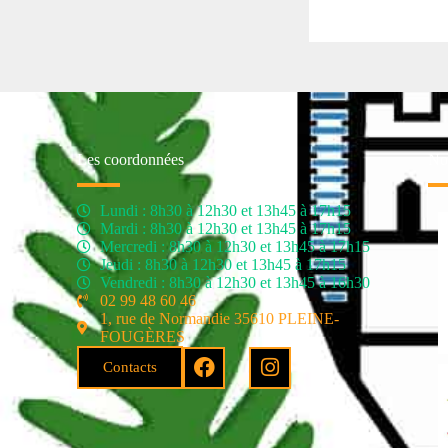
Les coordonnées
Nos
Lundi : 8h30 à 12h30 et 13h45 à 17h15
Mardi : 8h30 à 12h30 et 13h45 à 17h15
Mercredi : 8h30 à 12h30 et 13h45 à 17h15
Jeudi : 8h30 à 12h30 et 13h45 à 17h15
Vendredi : 8h30 à 12h30 et 13h45 à 16h30
02 99 48 60 46
1, rue de Normandie 35610 PLEINE-
FOUGÈRES
Contacts