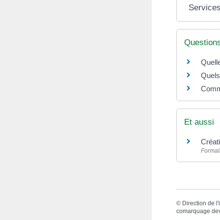
Services
Question
Quell
Quels
Comme
Et aussi
Créat
Formali
©
Direction de l
comarquage de