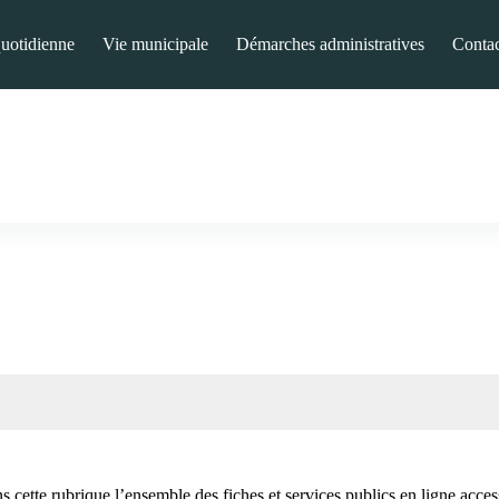
quotidienne
Vie municipale
Démarches administratives
Contac
 cette rubrique l’ensemble des fiches et services publics en ligne acces