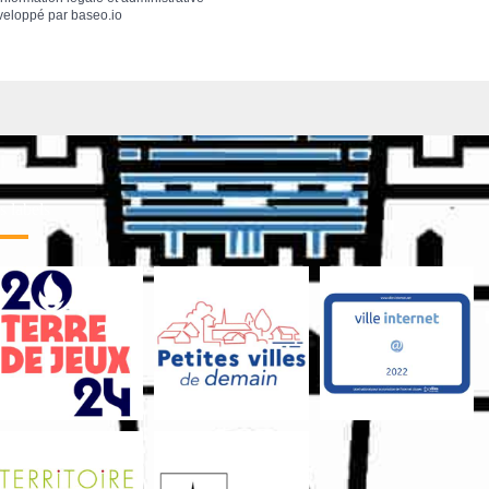
veloppé par
baseo.io
 labels