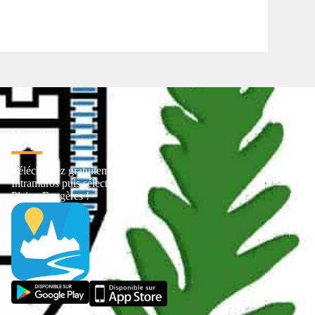
L' appli
Téléchargez gratuitement
Intramuros puis sélectionnez
Pleine-Fougères !