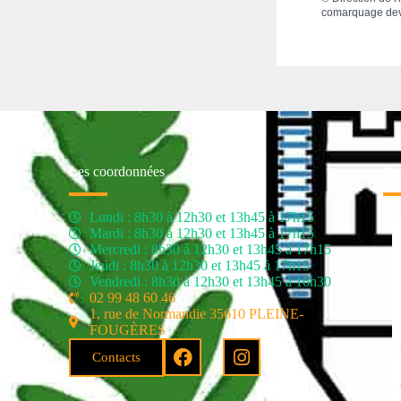
comarquage de
Les coordonnées
Nos
Lundi : 8h30 à 12h30 et 13h45 à 17h15
Mardi : 8h30 à 12h30 et 13h45 à 17h15
Mercredi : 8h30 à 12h30 et 13h45 à 17h15
Jeudi : 8h30 à 12h30 et 13h45 à 17h15
Vendredi : 8h30 à 12h30 et 13h45 à 16h30
02 99 48 60 46
1, rue de Normandie 35610 PLEINE-
FOUGÈRES
Contacts