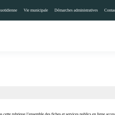
quotidienne
Vie municipale
Démarches administratives
Contac
 cette rubrique l’ensemble des fiches et services publics en ligne acces