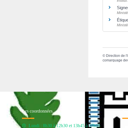
Institu
Signes
Minist
Étiqu
Minist
©
Direction de l
comarquage de
Les coordonnées
Nos
Lundi : 8h30 à 12h30 et 13h45 à 17h15