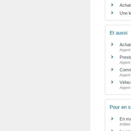
Achat 
Une l
Et aussi
Achat
Argent
Prest
Argent
Commu
Argent
Véhic
Argent
Pour en s
En ma
Institu