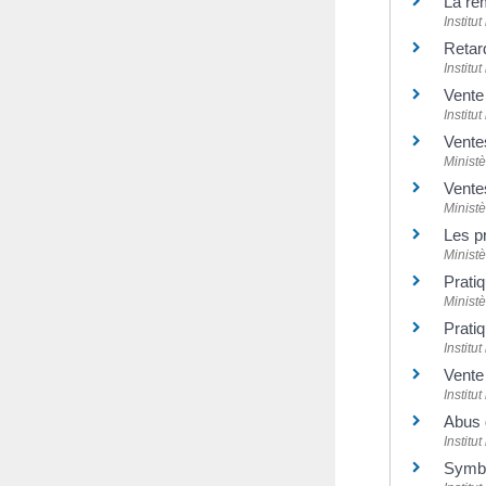
La rem
Institu
Retard
Institu
Vente
Institu
Vente
Minist
Vente
Minist
Les p
Minist
Prati
Minist
Prati
Institu
Vente
Institu
Abus 
Institu
Symbo