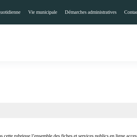
quotidienne
Vie municipale
Démarches administratives
Contac
 cette rubrique l’ensemble des fiches et services publics en ligne access