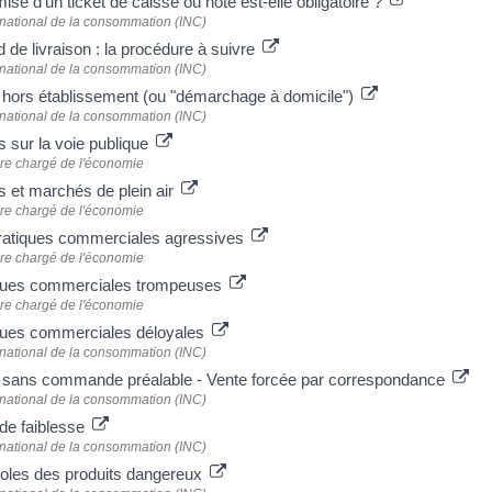
ise d'un ticket de caisse ou note est-elle obligatoire ?
t national de la consommation (INC)
 de livraison : la procédure à suivre
t national de la consommation (INC)
 hors établissement (ou "démarchage à domicile")
t national de la consommation (INC)
s sur la voie publique
ère chargé de l'économie
s et marchés de plein air
ère chargé de l'économie
ratiques commerciales agressives
ère chargé de l'économie
ques commerciales trompeuses
ère chargé de l'économie
ques commerciales déloyales
t national de la consommation (INC)
 sans commande préalable - Vente forcée par correspondance
t national de la consommation (INC)
de faiblesse
t national de la consommation (INC)
les des produits dangereux