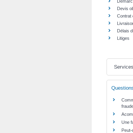
Démarch
Devis ob
Contrat 
Livraiso
Délais d
Litiges
Services
Question
Comme
fraud
Acomp
Une fa
Peut-o