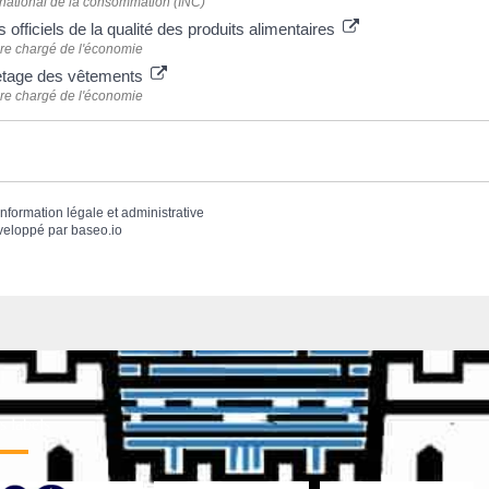
t national de la consommation (INC)
 officiels de la qualité des produits alimentaires
ère chargé de l'économie
etage des vêtements
ère chargé de l'économie
'information légale et administrative
veloppé par
baseo.io
 labels