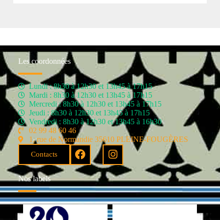
Les coordonnées
Lundi : 8h30 à 12h30 et 13h45 à 17h15
Mardi : 8h30 à 12h30 et 13h45 à 17h15
Mercredi : 8h30 à 12h30 et 13h45 à 17h15
Jeudi : 8h30 à 12h30 et 13h45 à 17h15
Vendredi : 8h30 à 12h30 et 13h45 à 16h30
02 99 48 60 46
1, rue de Normandie 35610 PLEINE-FOUGÈRES
Contacts
Nos labels