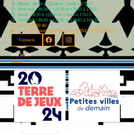
Mardi : 8h30 à 12h30 et 13h45 à 17h15
Mercredi : 8h30 à 12h30 et 13h45 à 17h15
Jeudi : 8h30 à 12h30 et 13h45 à 17h15
Vendredi : 8h30 à 12h30 et 13h45 à 16h30
02 99 48 60 46
1, rue de Normandie 35610 PLEINE-FOUGÈRES
Contacts
Nos labels