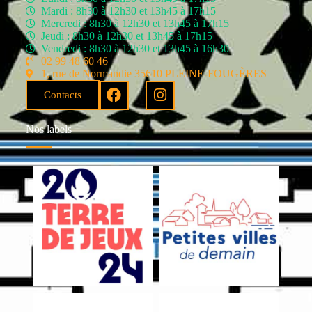
Mardi : 8h30 à 12h30 et 13h45 à 17h15
Mercredi : 8h30 à 12h30 et 13h45 à 17h15
Jeudi : 8h30 à 12h30 et 13h45 à 17h15
Vendredi : 8h30 à 12h30 et 13h45 à 16h30
02 99 48 60 46
1, rue de Normandie 35610 PLEINE-FOUGÈRES
Contacts
Nos labels